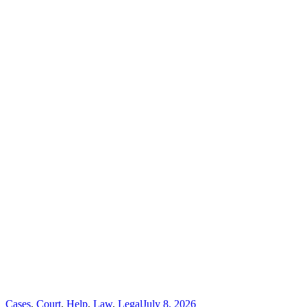
Cases
,
Court
,
Help
,
Law
,
Legal
July 8, 2026