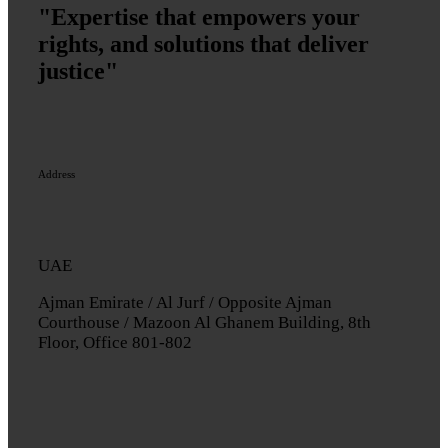
"Expertise that empowers your
rights, and solutions that deliver
justice"
Address
UAE
Ajman Emirate / Al Jurf / Opposite Ajman
Courthouse / Mazoon Al Ghanem Building, 8th
Floor, Office 801-802