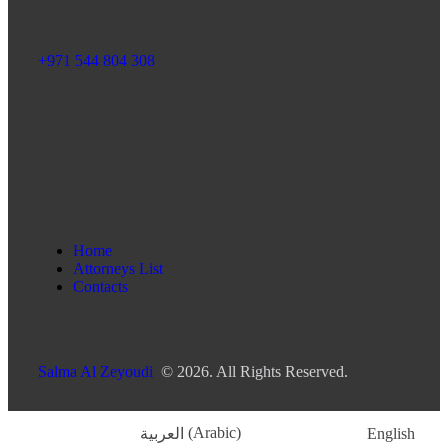
+971 544 804 308
Home
Attorneys List
Contacts
Salma Al Zeyoudi
© 2026. All Rights Reserved.
العربية
(
Arabic
)
English