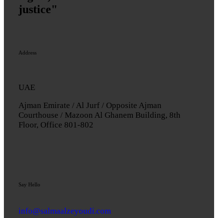
justice"
Address
UAE
Ajman Emirate / Al Jurf / Opposite Ajman
Courthouse / Mazoon Al Ghanem Building, 8th
Floor, Office 801-802
Say Hello
info@salmaalzeyoudi.com