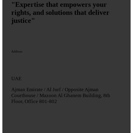
"Expertise that empowers your
rights, and solutions that deliver
justice"
Address
UAE
Ajman Emirate / Al Jurf / Opposite Ajman
Courthouse / Mazoon Al Ghanem Building, 8th
Floor, Office 801-802