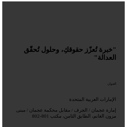
"خبرة تُعزّز حقوقكِ، وحلول تُحقّق
العدالة"
العنوان
الإمارات العربية المتحدة
إمارة عجمان / الجرف / مقابل محكمة عجمان / مبنى
مزون الغانم، الطابق الثامن، مكتب 801-802